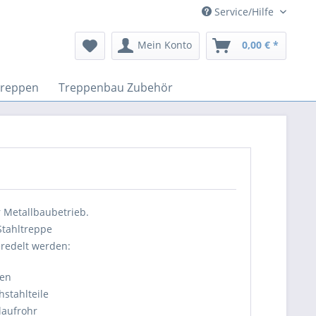
Service/Hilfe
Mein Konto
0,00 € *
treppen
Treppenbau Zubehör
r Metallbaubetrieb.
Stahltreppe
redelt werden:
ten
stahlteile
aufrohr