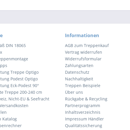
ce
Informationen
äß DIN 18065
AGB zum Treppenkauf
x
Vertrag widerrufen
reppenmontage
Widerrufsformular
ipps
Zahlungsarten
tung Treppe Optigo
Datenschutz
tung Podest Optigo
Nachhaltigkeit
tung Eck-Podest 90°
Treppen Beispiele
te Treppe 200-240 cm
Über uns
eiz, Nicht-EU & Seefracht
Rückgabe & Recycling
Versandkosten
Partnerprogramm
llen
Inhaltsverzeichnis
n Katalog
Impressum Händler
penrechner
Qualitätssicherung