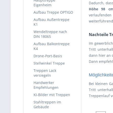
Haupttreppe
Dadurch, dass
Eigenheim
Höhe 98 c
Aufbau Treppe OPTIGO
verlaufenden 
Aufbau Außentreppe
weiterführen
K1
Wendeltreppe nach
Nachteile T
DIN 18065
Im gewerblich
Aufbau Balkontreppe
K4
Tritt unterh
dann hier an d
Drone-Port-Basis
Dann empfehl
Stellwinkel Treppe
Treppen Lack
Möglichkeite
versiegeln
Handwerker
Bei kleinen G
Empfehlungen
Tritt unterh
KI-Bilder mit Treppen
Treppenlauf ve
Stahltreppen im
Gebäude