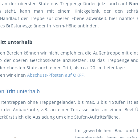
 an der obersten Stufe das Treppengeländer jetzt auch auf
Nor
m
steht, kann man mit einem Knickgelenk, der den schrä
Handlauf der Treppe zur oberen Ebene abwinkelt, hier nahtlos 
des Brüstungsgeländer in Norm-Höhe anbinden.
ritt unterhalb
en Bereich können wir nicht empfehlen, die Außentreppe mit ei
alb der oberen Geschosskante anzusetzen. Da das Treppengelän
er obersten Stufe auch einen Tritt, also ca. 20 cm tiefer läge.
en wir einen
Abschuss-Pfosten auf OKFF
.
n Tritt unterhalb
artentreppen ohne Treppengeländer, bis max. 3 bis 4 Stufen ist 
alb der Anbaukante, z.B. an einer Terrasse oder an einem Bee
rkürzt sich die Ausladung um eine Stufen-Auftrittsfläche.
Im gewerblichen Bau und 
Innenbereich, kann es erfo