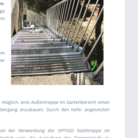
m-
ge
ein
nem
der
es möglich, eine Außentreppe im Gartenbereich einen
t-Übergang anzubauen.
Durch den tiefer angesetzten
bei der Verwendung der OPTIGO Stahltreppe im
rderlich sein, die Ausladung des Treppenlaufs zu