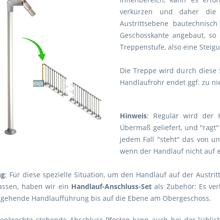
verkürzen und daher die 
Austrittsebene bautechnisch
Geschosskante angebaut, so
Treppenstufe, also eine Steig
Die Treppe wird durch diese 
Handlaufrohr endet ggf. zu ni
Hinweis
: Regulär wird der 
Übermaß geliefert, und "ragt"
jedem Fall "steht" das von 
wenn der Handlauf nicht auf 
ng
: Für diese spezielle Situation, um den Handlauf auf der Austr
assen, haben wir ein
Handlauf-Anschluss-Set
als Zubehör: Es ve
hgehende Handlaufführung bis auf die Ebene am Obergeschoss.
senkrechte stehende Abschluss-Pfosten kann auch bei der "üblich