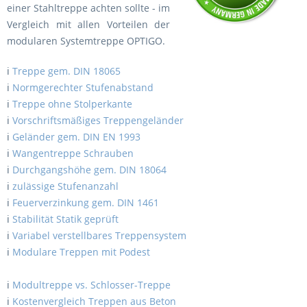
einer Stahltreppe achten sollte - im
Vergleich mit allen Vorteilen der
modularen Systemtreppe OPTIGO.
ℹ️
Treppe gem. DIN 18065
ℹ️
Normgerechter Stufenabstand
ℹ️
Treppe ohne Stolperkante
ℹ️
Vorschriftsmäßiges Treppengeländer
ℹ️
Geländer gem. DIN EN 1993
ℹ️
Wangentreppe Schrauben
ℹ️
Durchgangshöhe gem. DIN 18064
ℹ️
zulässige Stufenanzahl
ℹ️
Feuerverzinkung gem. DIN 1461
ℹ️
Stabilität Statik geprüft
ℹ️
Variabel verstellbares Treppensystem
ℹ️
Modulare Treppen mit Podest
ℹ️
Modultreppe vs. Schlosser-Treppe
ℹ️
Kostenvergleich Treppen aus Beton