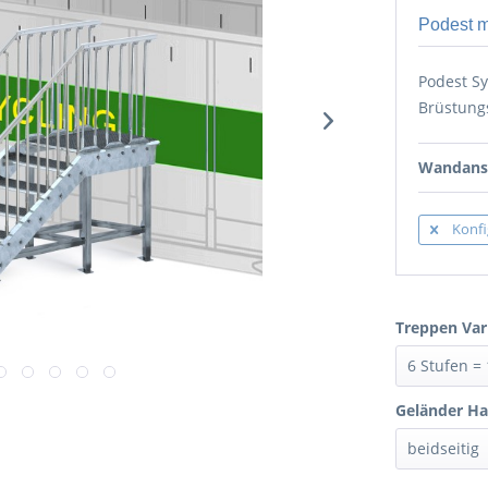
Podest m
Podest S
Brüstung
Wandansc
Konfi
Treppen Var
Geländer Ha