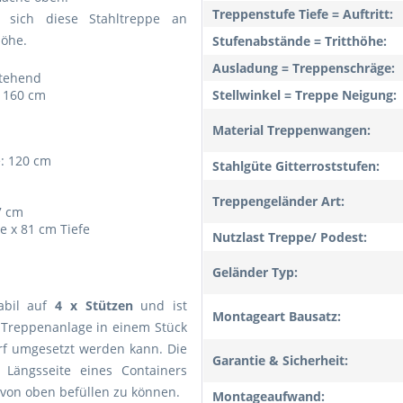
Treppenstufe Tiefe = Auftritt:
sich diese Stahltreppe an
Höhe.
Stufenabstände = Tritthöhe:
Ausladung = Treppenschräge:
stehend
: 160 cm
Stellwinkel = Treppe Neigung:
Material Treppenwangen:
e: 120 cm
Stahlgüte Gitterroststufen:
Treppengeländer Art:
7 cm
e x 81 cm Tiefe
Nutzlast Treppe/ Podest:
Geländer Typ:
tabil auf
4 x Stützen
und ist
Montageart Bausatz:
e Treppenanlage in einem Stück
rf umgesetzt werden kann. Die
Garantie & Sicherheit:
 Längsseite eines Containers
 von oben befüllen zu können.
Montageaufwand: