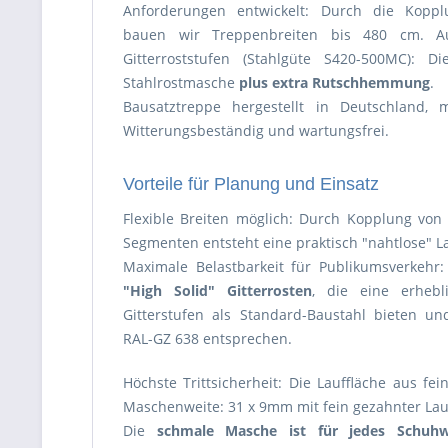
Anforderungen entwickelt: Durch die Kopp
bauen wir Treppenbreiten bis 480 cm. Aus
Gitterroststufen (Stahlgüte S420-500MC): D
Stahlrostmasche
plus extra Rutschhemmung
.
Bausatztreppe hergestellt in Deutschland, 
Witterungsbeständig und wartungsfrei.
Vorteile für Planung und Einsatz
Flexible Breiten möglich: Durch Kopplung von
Segmenten entsteht eine praktisch "nahtlose" L
Maximale Belastbarkeit für Publikumsverkehr:
"High Solid" Gitterrosten
, die eine erhebl
Gitterstufen als Standard-Baustahl bieten 
RAL-GZ 638 entsprechen.
Höchste Trittsicherheit: Die Lauffläche aus fe
Maschenweite: 31 x 9mm mit fein gezahnter Lau
Die
schmale Masche ist für jedes Schuhw