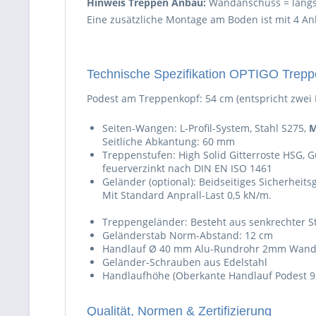
Hinweis Treppen Anbau:
Wandanschuss = längss
Eine zusätzliche Montage am Boden ist mit 4 A
Technische Spezifikation OPTIGO Trep
Podest am Treppenkopf: 54 cm (entspricht zwei 
Seiten-Wangen: L-Profil-System, Stahl S275,
M
Seitliche Abkantung: 60 mm
Treppenstufen: High Solid Gitterroste HSG, 
feuerverzinkt nach DIN EN ISO 1461
Geländer (optional): Beidseitiges Sicherhei
Mit Standard Anprall-Last 0,5 kN/m.
Treppengeländer: Besteht aus senkrechter
Geländerstab Norm-Abstand: 12 cm
Handlauf Ø 40 mm Alu-Rundrohr 2mm Wandu
Geländer-Schrauben aus Edelstahl
Handlaufhöhe (Oberkante Handlauf Podest 98
Qualität, Normen & Zertifizierung