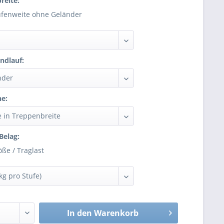
reite:
ufenweite ohne Geländer
ndlauf:
he:
Belag:
ße / Traglast
In den
Warenkorb