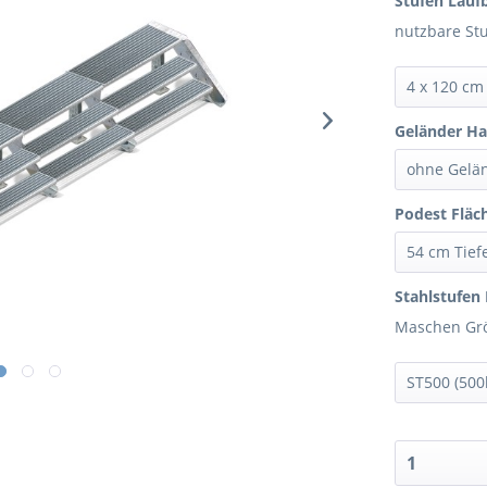
Stufen Laufb
nutzbare St
Geländer Ha
Podest Fläc
Stahlstufen 
Maschen Grö