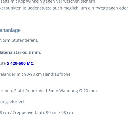
eits mit Kopfwinkeln gegen Verrutschen sichern.
nkerpunkten je Bodenstütze auch möglich, um ein "Wegtragen oder
penanlage
Norm-Stufentiefen).
aterialstärke: 5 mm
.
Güte
S 420-500 MC
,
tsgeländer mit 90/98 cm Handlaufhöhe.
 Streben, Stahl-Rundrohr 1,5mm Wandung Ø 20 mm.
ng, eloxiert
 cm / Treppenverlauf): 90 cm / 98 cm