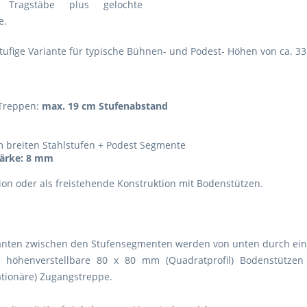
 Tragstäbe plus gelochte
e.
stufige Variante für typische Bühnen- und Podest- Höhen von ca. 33
 Treppen:
max. 19 cm Stufenabstand
m breiten Stahlstufen + Podest Segmente
tärke: 8 mm
tion oder als freistehende Konstruktion mit Bodenstützen.
nten zwischen den Stufensegmenten werden von unten durch eine
öhenverstellbare 80 x 80 mm (Quadratprofil) Bodenstützen 
ationäre) Zugangstreppe.