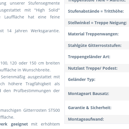
lung unserer Stufensegmente
gestattet mit "High Solid"
Stufenabstände = Tritthöhe:
ie Lauffläche hat eine feine
Stellwinkel = Treppe Neigung:
mit 14 Jahren Werksgarantie.
Material Treppenwangen:
Stahlgüte Gitterroststufen:
Treppengeländer Art:
 100, 120 oder 150 cm breiten
Nutzlast Treppe/ Podest:
auffläche in Wunschbreite.
 Serienmäßig ausgestattet mit
Geländer Typ:
ich höhere Tragfähigkeit als
und den Prüfbestimmungen der
Montageart Bausatz:
Garantie & Sicherheit:
inmaschigen Gitterrosten ST500
ffläche.
Montageaufwand:
erk geeignet
mit erhöhtem