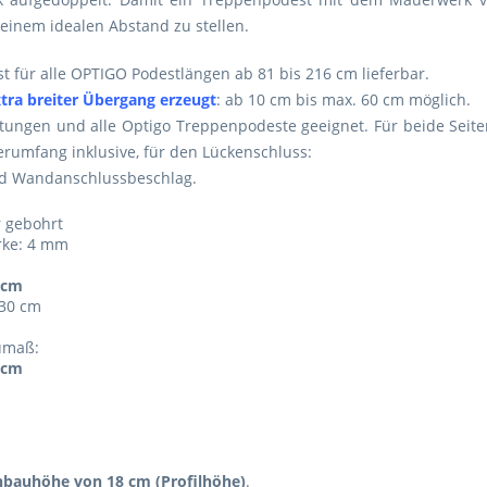
inem idealen Abstand zu stellen.
 für alle OPTIGO Podestlängen ab 81 bis 216 cm lieferbar.
xtra breiter Übergang erzeugt
: ab 10 cm bis max. 60 cm möglich.
tungen und alle Optigo Treppenpodeste geeignet. Für beide Seite
rumfang inklusive, für den Lückenschluss:
nd Wandanschlussbeschlag.
r gebohrt
ärke: 4 mm
 cm
 30 cm
umaß:
 cm
bauhöhe von 18 cm (Profilhöhe)
.