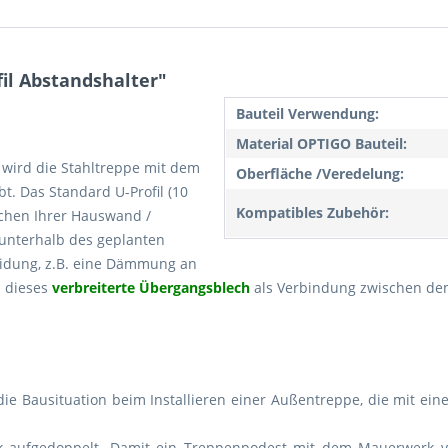
il Abstandshalter"
Bauteil Verwendung:
Material OPTIGO Bauteil:
wird die Stahltreppe mit dem
Oberfläche /Veredelung:
. Das Standard U-Profil (10
Kompatibles Zubehör:
schen Ihrer Hauswand /
unterhalb des geplanten
eidung, z.B. eine Dämmung an
d dieses
verbreiterte Übergangsblech
als Verbindung zwischen de
die Bausituation beim Installieren einer Außentreppe, die mit 
 aufgedoppelt. Damit ein Treppenpodest mit dem Mauerwerk ve