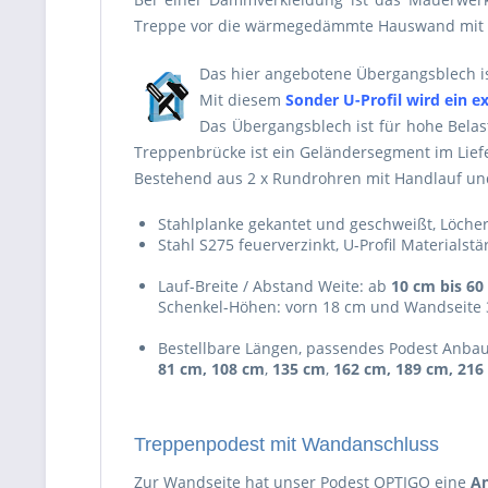
Treppe vor die wärmegedämmte Hauswand mit e
Das hier angebotene Übergangsblech ist
Mit diesem
Sonder U-Profil wird ein e
Das Übergangsblech ist für hohe Belas
Treppenbrücke ist ein Geländersegment im Liefe
Bestehend aus 2 x Rundrohren mit Handlauf u
Stahlplanke gekantet und geschweißt, Löche
Stahl S275 feuerverzinkt, U-Profil Materialst
Lauf-Breite / Abstand Weite: ab
10 cm bis 60
Schenkel-Höhen: vorn 18 cm und Wandseite
Bestellbare Längen, passendes Podest Anba
81 cm, 108 cm
,
135 cm
,
162 cm, 189 cm, 216
Treppenpodest mit Wandanschluss
Zur Wandseite hat unser Podest OPTIGO eine
An