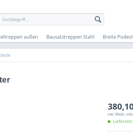
eltreppen außen
Bausatztreppen Stahl
Breite Podes
deste
ter
380,10
inkl. MwSt. ink
Lieferzeit