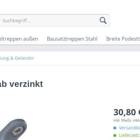
ltreppen außen
Bausatztreppen Stahl
Breite Podest
tung & Geländer
b verzinkt
30,80 
inkl. MwSt. ink
Versandko
Lieferzeit