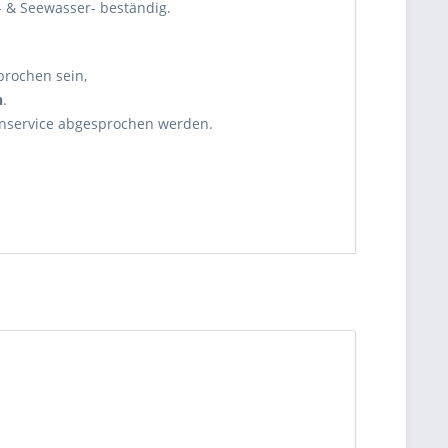
V- & Seewasser- beständig.
brochen sein,
n
.
enservice abgesprochen werden.