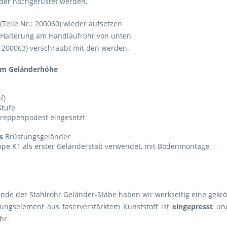
der nachgerüstet werden.
(Teile Nr.: 200060) wieder aufsetzen
 Halterung am Handlaufrohr von unten
: 200063) verschraubt mit den werden.
 cm Geländerhöhe
f)
Stufe
reppenpodest eingesetzt
s
Brüstungsgeländer
ppe K1 als erster Geländerstab verwendet, mit Bodenmontage
de der Stahlrohr Geländer-Stäbe haben wir werkseitig eine gekrö
ungselement aus faserverstärktem Kunststoff ist
eingepresst
und
hr.