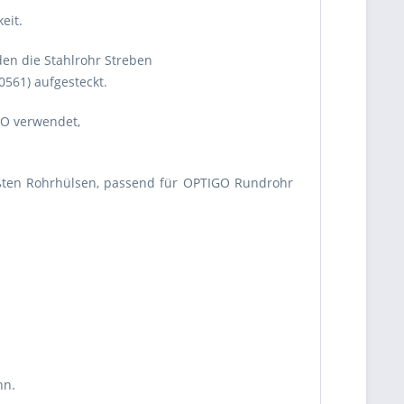
eit.
n die Stahlrohr Streben
0561) aufgesteckt.
GO verwendet,
eißten Rohrhülsen, passend für OPTIGO Rundrohr
nn.