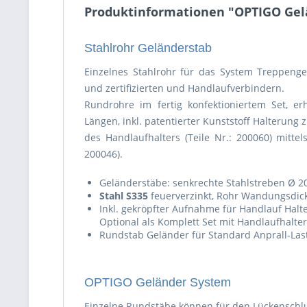
Produktinformationen "OPTIGO Gel
Stahlrohr Geländerstab
Einzelnes Stahlrohr für das System Treppeng
und zertifizierten und Handlaufverbindern.
Rundrohre im fertig konfektioniertem Set, erh
Längen, inkl. patentierter Kunststoff Halterun
des Handlaufhalters (Teile Nr.: 200060) mittel
200046).
Geländerstäbe: senkrechte Stahlstreben Ø 
Stahl S335
feuerverzinkt, Rohr Wandungsdic
Inkl. gekröpfter Aufnahme für Handlauf Halt
Optional als Komplett Set mit Handlaufhalt
Rundstab Geländer für Standard Anprall-Last
OPTIGO Geländer System
Einzelne Rundstäbe können für den Lückenschlu