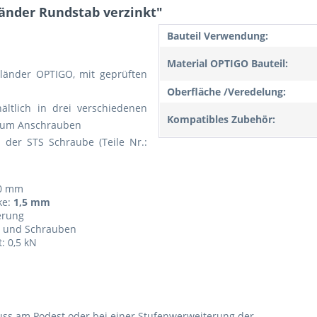
änder Rundstab verzinkt"
Bauteil Verwendung:
Material OPTIGO Bauteil:
eländer OPTIGO, mit geprüften
Oberfläche /Veredelung:
ältlich in drei verschiedenen
Kompatibles Zubehör:
g zum Anschrauben
s der STS Schraube (Teile Nr.:
20 mm
ke:
1,5 mm
erung
er und Schrauben
: 0,5 kN
ss am Podest oder bei einer Stufenwerweiterung der