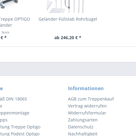
 Treppe OPTIGO
Geländer Füllstab Rohrbügel
länder
1 Stück
 € *
ab 246,20 € *
ce
Informationen
äß DIN 18065
AGB zum Treppenkauf
x
Vertrag widerrufen
reppenmontage
Widerrufsformular
ipps
Zahlungsarten
tung Treppe Optigo
Datenschutz
tung Podest Optigo
Nachhaltigkeit