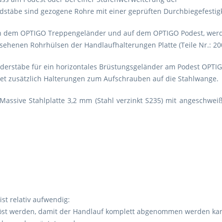
stäbe sind gezogene Rohre mit einer geprüften Durchbiegefestigk
n dem OPTIGO Treppengeländer und auf dem OPTIGO Podest, werde
esehenen Rohrhülsen der Handlaufhalterungen Platte (Teile Nr.: 20
derstäbe für ein horizontales Brüstungsgeländer am Podest OPTI
 Set zusätzlich Halterungen zum Aufschrauben auf die Stahlwange.
 Massive Stahlplatte 3,2 mm (Stahl verzinkt S235) mit angeschw
st relativ aufwendig:
öst werden, damit der Handlauf komplett abgenommen werden ka