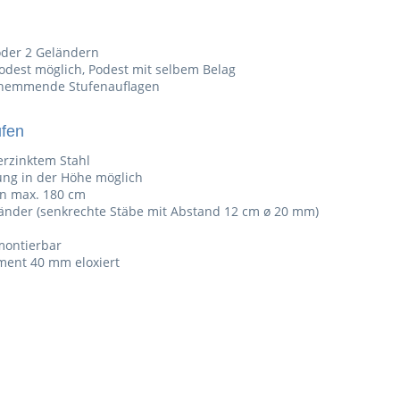
oder 2 Geländern
dest möglich, Podest mit selbem Belag
chhemmende Stufenauflagen
ufen
erzinktem Stahl
sung in der Höhe möglich
en max. 180 cm
länder (senkrechte Stäbe mit Abstand 12 cm ø 20 mm)
 montierbar
ent 40 mm eloxiert