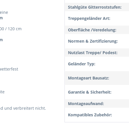
Stahlgüte Gitterroststufen:
eine
cm
Treppengeländer Art:
100 / 120 cm
Oberfläche /Veredelung:
cm
Normen & Zertifizierung:
Nutzlast Treppe/ Podest:
Geländer Typ:
wetterfest
Montageart Bausatz:
ite
Garantie & Sicherheit:
Montageaufwand:
d und verbreitert nicht.
Kompatibles Zubehör: