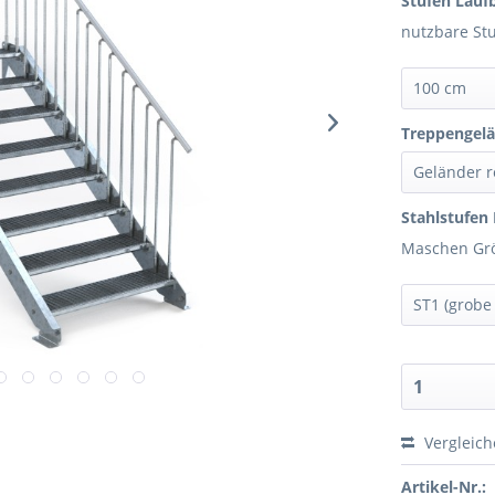
Stufen Laufb
nutzbare St
Treppengelä
Stahlstufen 
Maschen Grö
Vergleic
Artikel-Nr.: