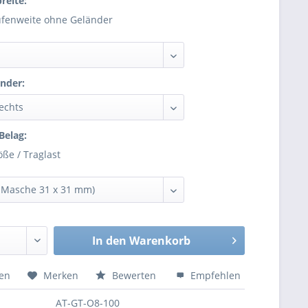
reite:
ufenweite ohne Geländer
nder:
Belag:
ße / Traglast
In den
Warenkorb
hen
Merken
Bewerten
Empfehlen
AT-GT-O8-100